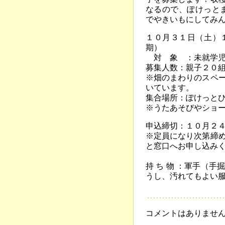
なるので、ぽけっとま
でやきいもにしてみ
１０月３１日（土）
期）
対 象 ：未就学児
募集人数：親子２０
※畑のまわりのスペ
いています。
集合場所：ぽけっと
※うたあそびやショ
申込締切：１０月２
※定員になり次第締
と窓口へお申し込み
持 ち 物 ：軍手（
うし、汚れてもよい
コメントはありませ