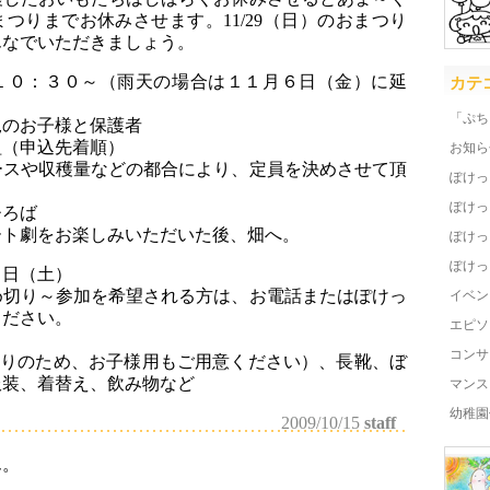
つりまでお休みさせます。11/29（日）のおまつり
んなでいただきましょう。
１０：３０～（雨天の場合は１１月６日（金）に延
カテ
「ぷち
のお子様と保護者
組（申込先着順）
お知ら
ースや収穫量などの都合により、定員を決めさせて頂
ぽけっ
ぽけっ
ひろば
ート劇をお楽しみいただいた後、畑へ。
ぽけっ
ぽけっ
４日（土）
め切り～参加を希望される方は、お電話またはぽけっ
イベン
ください。
エピソ
コンサ
手掘りのため、お子様用もご用意ください）、長靴、ぼ
服装、着替え、飲み物など
マンス
幼稚園
2009/10/15
staff
ん。