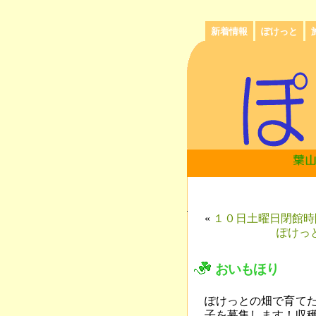
新着情報
ぽけっと
«
１０日土曜日閉館時
ぽけっ
おいもほり
ぽけっとの畑で育て
子を募集します！収