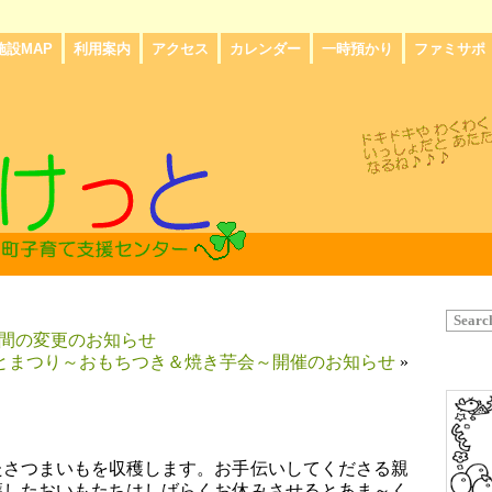
施設MAP
利用案内
アクセス
カレンダー
一時預かり
ファミサポ
間の変更のお知らせ
とまつり～おもちつき＆焼き芋会～開催のお知らせ
»
たさつまいもを収穫します。お手伝いしてくださる親
穫したおいもたちはしばらくお休みさせるとあま～く