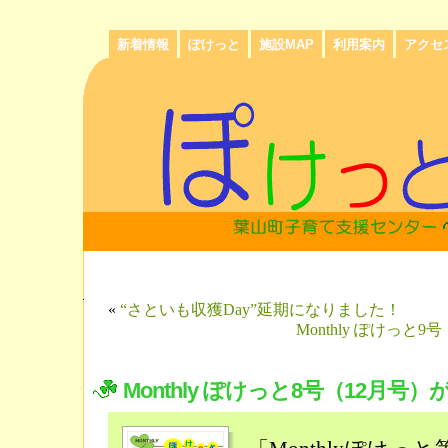
新着情報
ぽけっと
施設MAP
利用案内
アクセ
«
“さといも収獲Day”延期になりました！
Monthly ぽけっ
Monthly ぽけっと8号（12月号