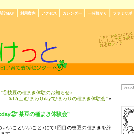
施設MAP
利用案内
アクセス
カレンダー
一時預かり
ファミサポ
めday”①枝豆の種まき体験のお知らせ♪
6/17(土)ひまわりday”ひまわりの種まき体験会”
»
まめday②”茶豆の種まき体験会”
ろばのいいこといいこと♪にて1回目の枝豆の種まきを終
います。