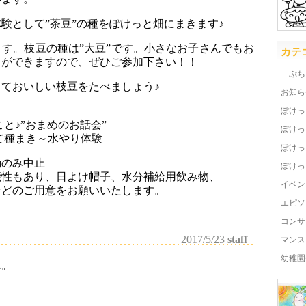
体験として”茶豆”の種をぽけっと畑にまきます♪
す。枝豆の種は”大豆”です。小さなお子さんでもお
カテ
きができますので、ぜひご参加下さい！！
「ぷち
ておいしい枝豆をたべましょう♪
お知ら
ぽけっ
こと♪”おまめのお話会”
ぽけっ
にて種まき～水やり体験
ぽけっ
動のみ中止
ぽけっ
能性もあり、日よけ帽子、水分補給用飲み物、
イベン
どのご用意をお願いいたします。
エピソ
コンサ
2017/5/23
staff
マンス
幼稚園
ん。