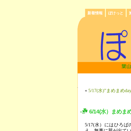
新着情報
ぽけっと
«
5/17(水)”まめま
6/14(水）まめ
5/17(水）にはひ
え、無事に芽が出て